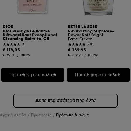
DIOR
ESTÉE LAUDER
Dior Prestige Le Baume
Revitalizing Supreme+
Démaquillant Exceptional
Power Soft Bright
Cleansing Balm-to-Oil
Face Cream
4
403
€ 118,95
€ 139,95
€ 79,30
/
100ml
€ 279,90
/
100ml
Προσθήκη στο καλάθι
Προσθήκη στο καλάθι
Δείτε περισσότερα προϊόντα
Αρχική σελίδα
Προσφορές
Πρόσωπο & σώμα