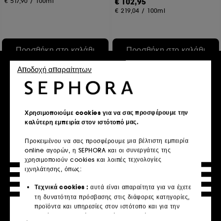
€ 517,90
/
100ml
€ 102,95
€ 219,04
/
100ml
Προσθήκη στο καλάθι
Προσθήκη στο καλάθι
Αποδοχή απαραίτητων
Χρησιμοποιούμε cookies για να σας προσφέρουμε την
καλύτερη εμπειρία στον ιστότοπό μας.
Προκειμένου να σας προσφέρουμε μια βέλτιστη εμπειρία
online αγορών, η SEPHORA και οι συνεργάτες της
χρησιμοποιούν cookies και λοιπές τεχνολογίες
SISLEY
SISLEY
ιχνηλάτησης, όπως:
Express Flower Gel
Sisleÿa L'Intégral Anti-Âge
Radiance Anti-Dark Spot
Serum
Τεχνικά cookies :
αυτά είναι απαραίτητα για να έχετε
7
1
τη δυνατότητα πρόσβασης στις διάφορες κατηγορίες,
€ 148,95
€ 555,95
προϊόντα και υπηρεσίες στον ιστότοπο και για την
€ 248,25
/
100ml
€ 1.853,17
/
100ml
ασφάλεια του ιστότοπου. Είναι απαραίτητα για την