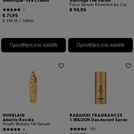
Genifique- Eye Cream
Sauvage The Serum
Face Serum Powered by Cactus for Men
€ 98,95
1
€ 71,95
€ 359,75
/
100ml
Προσθήκη στο καλάθι
Προσθήκη στο καλάθι
GUERLAIN
RABANNE FRAGRANCES
Abeille Royale
1 MILLION Deodorant Spray
Youth Watery Oil Serum
153
4