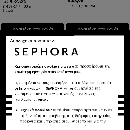
€ 46,95
€ 65,95
Από:
€ 31,30
/
100ml
€ 439,67
/
100ml
3 μεγέθη
Προσθήκη στο καλάθι
Προσθήκη στο καλάθι
Αποδοχή απαραίτητων
Χρησιμοποιούμε cookies για να σας προσφέρουμε την
καλύτερη εμπειρία στον ιστότοπό μας.
Προκειμένου να σας προσφέρουμε μια βέλτιστη εμπειρία
online αγορών, η SEPHORA και οι συνεργάτες της
χρησιμοποιούν cookies και λοιπές τεχνολογίες
CLINIQUE
CLARINS
ιχνηλάτησης, όπως:
Clinique For Men
Gentle renewing cleansing
mousse foaming texture
72H Auto-Replenishing Hydrator
Λοσιόν ντεμακιγιάζ
Τεχνικά cookies :
αυτά είναι απαραίτητα για να έχετε
18
11
τη δυνατότητα πρόσβασης στις διάφορες κατηγορίες,
€ 42,95
€ 36,95
προϊόντα και υπηρεσίες στον ιστότοπο και για την
€ 85,90
/
100ml
€ 24,63
/
100ml
ασφάλεια του ιστότοπου. Είναι απαραίτητα για την